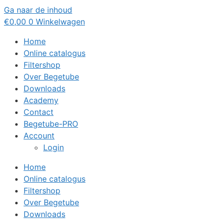
Ga naar de inhoud
€
0,00
0
Winkelwagen
Home
Online catalogus
Filtershop
Over Begetube
Downloads
Academy
Contact
Begetube-PRO
Account
Login
Home
Online catalogus
Filtershop
Over Begetube
Downloads