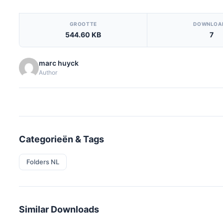
[video_player_1200x800]
GROOTTE
DOWNLOA
544.60 KB
7
marc huyck
Author
Categorieën & Tags
Folders NL
Similar Downloads