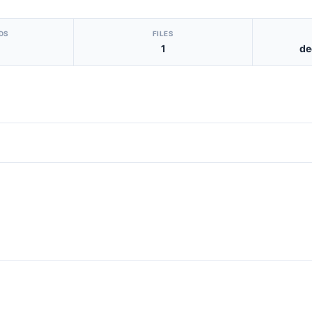
DS
FILES
1
de