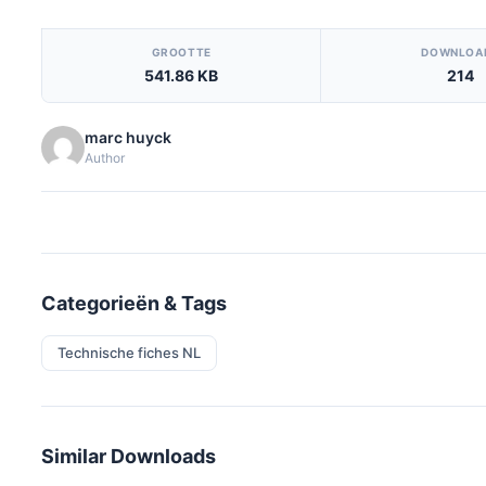
[video_player_1200x800]
GROOTTE
DOWNLOA
541.86 KB
214
marc huyck
Author
Categorieën & Tags
Technische fiches NL
Similar Downloads