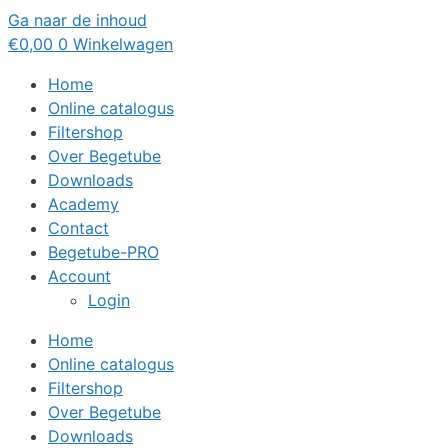
Ga naar de inhoud
€
0,00
0
Winkelwagen
Home
Online catalogus
Filtershop
Over Begetube
Downloads
Academy
Contact
Begetube-PRO
Account
Login
Home
Online catalogus
Filtershop
Over Begetube
Downloads